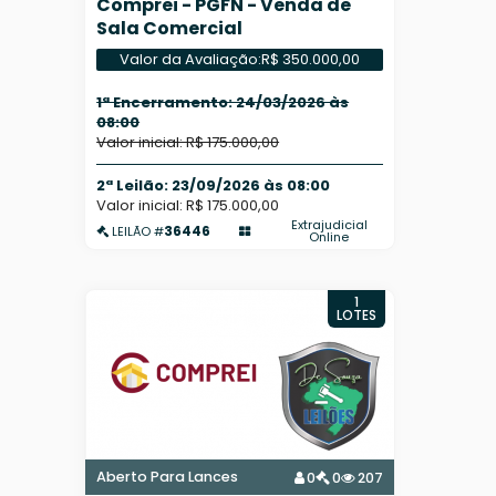
Comprei - PGFN - Venda de
Sala Comercial
Valor da Avaliação:
R$ 350.000,00
1ª Encerramento: 24/03/2026 às
08:00
Valor inicial: R$ 175.000,00
2ª Leilão: 23/09/2026 às 08:00
Valor inicial: R$ 175.000,00
Extrajudicial
36446
LEILÃO #
Online
1
LOTES
Aberto Para Lances
0
0
207