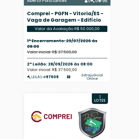
Aberto Para Lances
0
0
96
Comprei - PGFN - Vitoria/ES -
Vaga de Garagem - Edifício
Mar Negro
Valor da Avaliação:
R$ 50.000,00
1ª Encerramento: 29/07/2026 às
08:00
Valor inicial: R$ 37.500,00
2ª Leilão: 28/09/2026 às 08:00
Valor inicial: R$ 37.500,00
Extrajudicial
97608
LEILÃO #
Online
1
LOTES