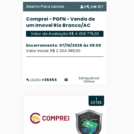
Aberto Para Lances
0
0
157
Comprei - PGFN - Venda de
um Imovel Rio Branco/AC
Valor da Avaliação:
R$ 4.408.779,00
Encerramento: 07/10/2026 às 08:00
Valor inicial: R$ 2.204.389,50
Extrajudicial
36454
LEILÃO #
Online
1
LOTES