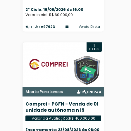
2º Ciclo: 19/08/2026 às 16:00
Valor inicial: R$ 60.000,00
97923
Venda Direta
LEILÃO #
1
LOTES
Aberto Para Lances
0
0
244
Comprei - PGFN - Venda de 01
unidade autônoma n 15
Valor da Avaliação:
R$ 400.000,00
Encerramento: 23/08/2026 às 08:00