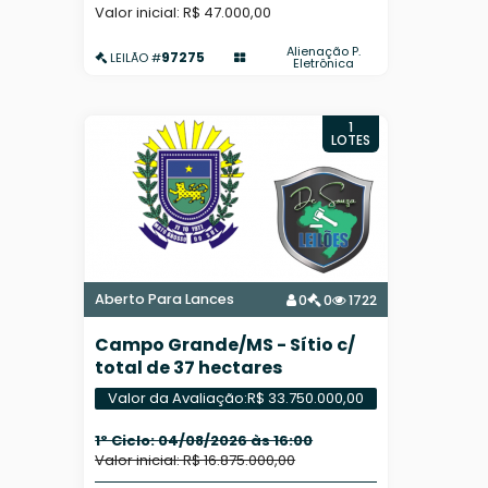
Valor inicial: R$ 47.000,00
Alienação P.
97275
LEILÃO #
Eletrônica
1
LOTES
Aberto Para Lances
0
0
1722
Campo Grande/MS - Sítio c/
total de 37 hectares
Valor da Avaliação:
R$ 33.750.000,00
1º Ciclo: 04/08/2026 às 16:00
Valor inicial: R$ 16.875.000,00