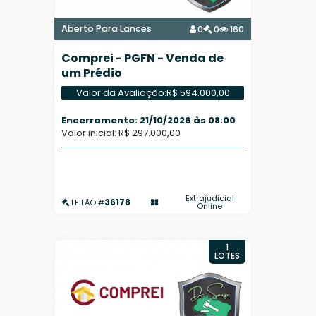
Aberto Para Lances
0
0
160
Comprei - PGFN - Venda de
um Prédio
Valor da Avaliação:
R$ 594.000,00
Encerramento: 21/10/2026 às 08:00
Valor inicial: R$ 297.000,00
Extrajudicial
36178
LEILÃO #
Online
1
LOTES