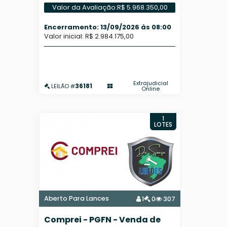
Do Carmo - Araraquara/SP
Valor da Avaliação:
R$ 5.968.350,00
Encerramento: 13/09/2026 às 08:00
Valor inicial: R$ 2.984.175,00
Extrajudicial
36181
LEILÃO #
Online
1
LOTES
Aberto Para Lances
1
0
307
Comprei - PGFN - Venda de