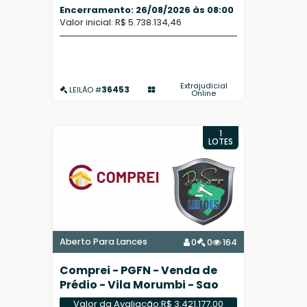
Encerramento: 26/08/2026 às 08:00
Valor inicial: R$ 5.738.134,46
Extrajudicial
36453
LEILÃO #
Online
1
LOTES
Aberto Para Lances
0
0
164
Comprei - PGFN - Venda de
Prédio - Vila Morumbi - Sao
Paulo/SP
Valor da Avaliação:
R$ 3.421.177,00