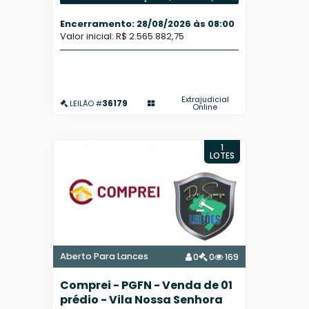
Encerramento: 28/08/2026 às 08:00
Valor inicial: R$ 2.565.882,75
Extrajudicial
36179
LEILÃO #
Online
1
LOTES
Aberto Para Lances
0
0
169
Comprei - PGFN - Venda de 01
prédio - Vila Nossa Senhora