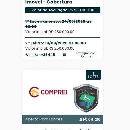
Imovel - Cobertura
Valor da Avaliação:
R$ 500.000,00
1ª Encerramento: 24/03/2026 às
08:00
Valor inicial: R$ 250.000,00
2ª Leilão: 19/09/2026 às 08:00
Valor inicial: R$ 250.000,00
Extrajudicial
36445
LEILÃO #
Online
1
LOTES
Aberto Para Lances
1
0
210