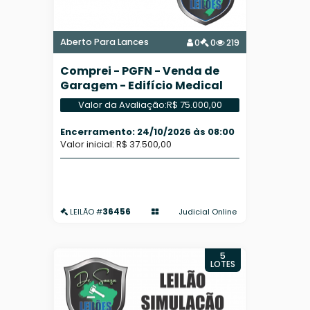
Aberto Para Lances
0
0
219
Comprei - PGFN - Venda de
Garagem - Edifício Medical
Center
Valor da Avaliação:
R$ 75.000,00
Encerramento: 24/10/2026 às 08:00
Valor inicial: R$ 37.500,00
36456
Judicial Online
LEILÃO #
5
LOTES