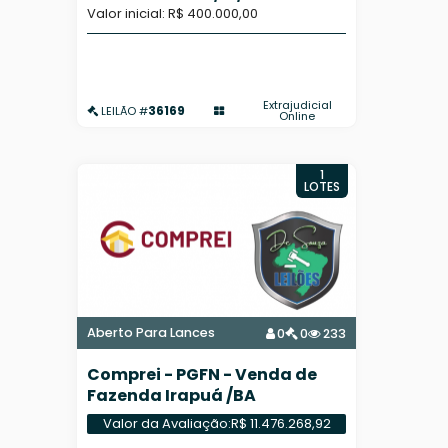
Valor inicial: R$ 400.000,00
Extrajudicial
36169
LEILÃO #
Online
1
LOTES
Aberto Para Lances
0
0
233
Comprei - PGFN - Venda de
Fazenda Irapuá /BA
Valor da Avaliação:
R$ 11.476.268,92